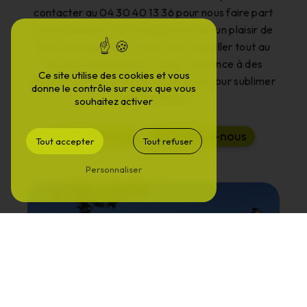
contacter au 04 30 40 13 36 pour nous faire part
de votre projet. Notre équipe se fera un plaisir de
vous accompagner et de vous conseiller tout au
long de sa réalisation. Faites confiance à des
Ce site utilise des cookies et vous
professionnels de la menuiserie bois pour sublimer
donne le contrôle sur ceux que vous
votre intérieur !
souhaitez activer
E
n
s
a
v
o
i
r
p
l
u
s
C
o
n
t
a
c
t
e
z
-
n
o
u
s
Tout accepter
Tout refuser
Personnaliser