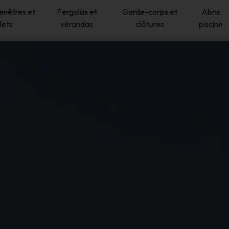
fenêtres et
Pergolas et
Garde-corps et
Abris
lets
vérandas
clôtures
piscine