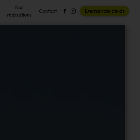
Nos
D
e
m
a
n
d
e
d
e
d
e
v
i
s
Contact
réalisations