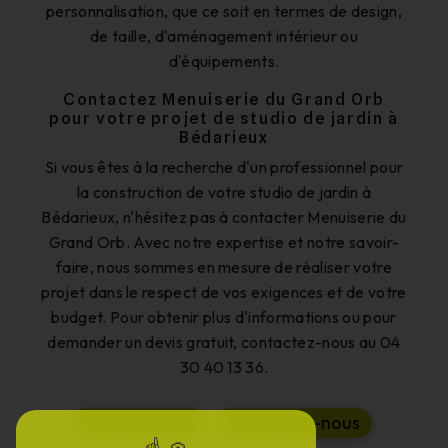
personnalisation, que ce soit en termes de design,
de taille, d'aménagement intérieur ou
d'équipements.
Contactez Menuiserie du Grand Orb
pour votre projet de studio de jardin à
Bédarieux
Si vous êtes à la recherche d'un professionnel pour
la construction de votre studio de jardin à
Bédarieux, n'hésitez pas à contacter Menuiserie du
Grand Orb. Avec notre expertise et notre savoir-
faire, nous sommes en mesure de réaliser votre
projet dans le respect de vos exigences et de votre
budget. Pour obtenir plus d'informations ou pour
demander un devis gratuit, contactez-nous au 04
30 40 13 36.
E
n
s
a
v
o
i
r
p
l
u
s
C
o
n
t
a
c
t
e
z
-
n
o
u
s