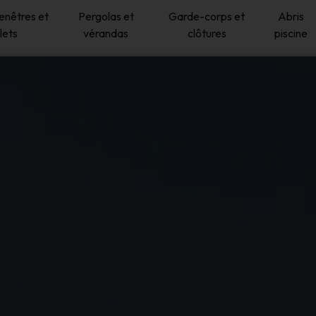
fenêtres et
Pergolas et
Garde-corps et
Abris
lets
vérandas
clôtures
piscine