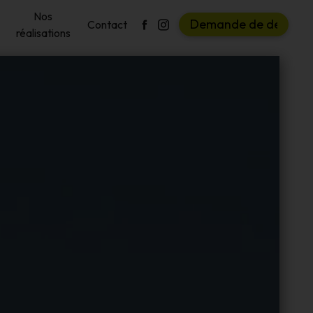
Nos
D
e
m
a
n
d
e
d
e
d
e
v
i
s
Contact
réalisations