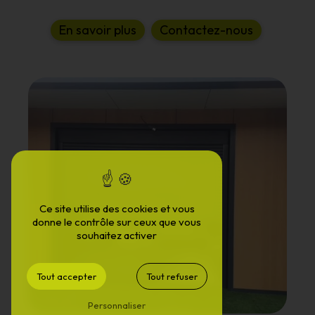
E
n
s
a
v
o
i
r
p
l
u
s
C
o
n
t
a
c
t
e
z
-
n
o
u
s
Ce site utilise des cookies et vous
donne le contrôle sur ceux que vous
souhaitez activer
Tout accepter
Tout refuser
Personnaliser