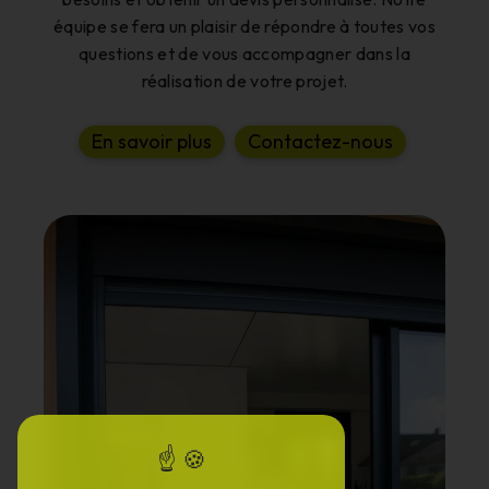
équipe se fera un plaisir de répondre à toutes vos
questions et de vous accompagner dans la
réalisation de votre projet.
E
n
s
a
v
o
i
r
p
l
u
s
C
o
n
t
a
c
t
e
z
-
n
o
u
s