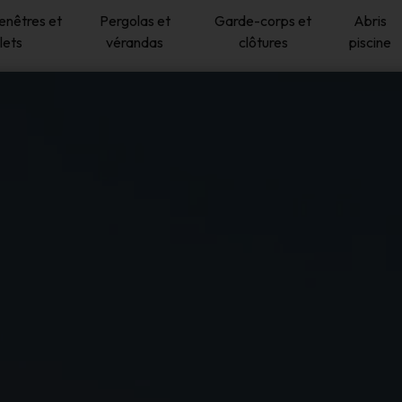
fenêtres et
Pergolas et
Garde-corps et
Abris
lets
vérandas
clôtures
piscine