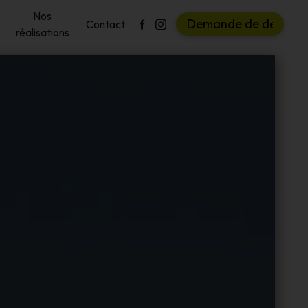
Nos
D
e
m
a
n
d
e
d
e
d
e
v
i
s
Contact
réalisations